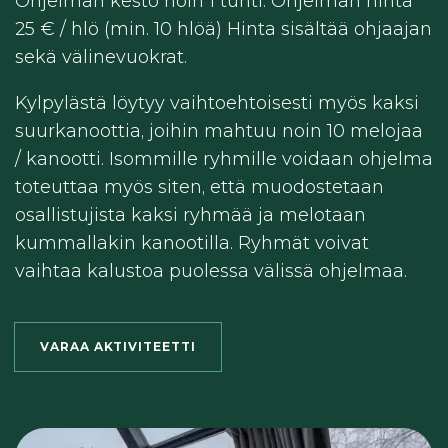
​Ohjelman kesto noin 1 tunti. Ohjelman hinta
25 € / hlö (min. 10 hlöä) Hinta sisältää ohjaajan
sekä välinevuokrat.
​Kylpylästä löytyy vaihtoehtoisesti myös kaksi
suurkanoottia, joihin mahtuu noin 10 melojaa
/ kanootti. Isommille ryhmille voidaan ohjelma
toteuttaa myös siten, että muodostetaan
osallistujista kaksi ryhmää ja melotaan
kummallakin kanootilla. Ryhmät voivat
vaihtaa kalustoa puolessa välissä ohjelmaa.
VARAA AKTIVITEETTI