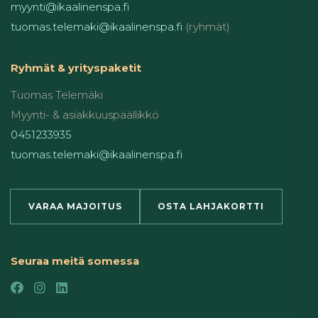
myynti@ikaalinenspa.fi
tuomas.telemaki@ikaalinenspa.fi
(ryhmät)
Ryhmät & yrityspaketit
Tuomas Telemäki
Myynti- & asiakkuuspäällikkö
0451233935
tuomas.telemaki@ikaalinenspa.fi
VARAA MAJOITUS
OSTA LAHJAKORTTI
Seuraa meitä somessa