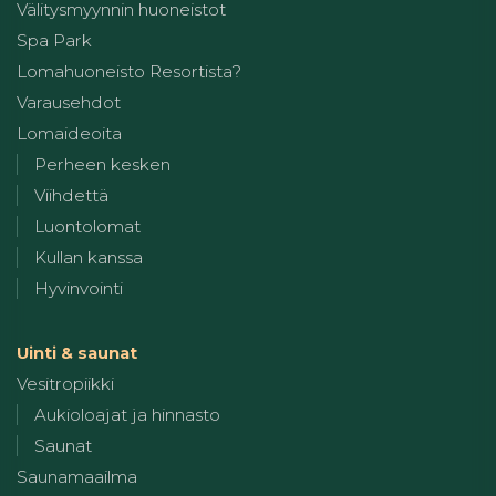
Välitysmyynnin huoneistot
Spa Park
Lomahuoneisto Resortista?
Varausehdot
Lomaideoita
Perheen kesken
Viihdettä
Luontolomat
Kullan kanssa
Hyvinvointi
Uinti & saunat
Vesitropiikki
Aukioloajat ja hinnasto
Saunat
Saunamaailma