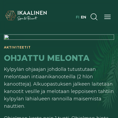
FI
EN
AKTIVITEETIT
OHJATTU MELONTA
Kylpylän ohjaajan johdolla tutustutaan
melontaan intiaanikanooteilla (2 hlön
kanootteja). Alkuopastuksen jälkeen laitetaan
kanootit vesille ja melotaan leppoiseen tahtiin
kylpylän lähialueen rannoilla maisemista
nauttien.