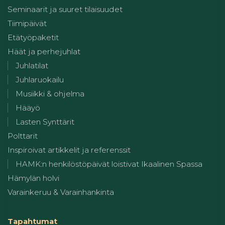
Seminaarit ja suuret tilaisuudet
Tiimipäivät
Etätyöpaketit
Häät ja perhejuhlat
Juhlatilat
Juhlaruokailu
Musiikki & ohjelma
Hääyö
Lasten Synttärit
Polttarit
Inspiroivat artikkelit ja referenssit
HAMK:n henkilöstöpäivät loistivat Ikaalinen Spassa
Hämylän holvi
Varainkeruu & Varainhankinta
Tapahtumat