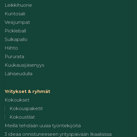
Leikkihuone
Kuntosali
Vesijumpat
Pickleball
Sulkapallo
Hiihto
Pururata
Kuukausijäsenyys
Lähiseudulla
Yritykset & ryhmät
Kokoukset
Kokouspaketit
Kokoustilat
Meillä tehdään uusia työntekijöitä
3 ideaa onnistuneeseen yrityspäivään Ikaalisissa