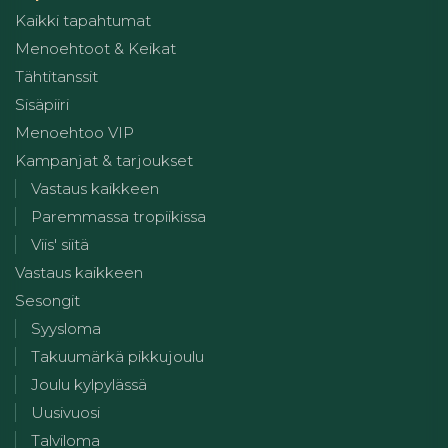
Kaikki tapahtumat
Menoehtoot & Keikat
Tähtitanssit
Sisäpiiri
Menoehtoo VIP
Kampanjat & tarjoukset
Vastaus kaikkeen
Paremmassa tropiikissa
Viis' siitä
Vastaus kaikkeen
Sesongit
Syysloma
Takuumärkä pikkujoulu
Joulu kylpylässä
Uusivuosi
Talviloma