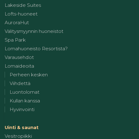
Lakeside Suites
Lofts-huoneet
AuroraHut
Välitysmyynnin huoneistot
Spa Park
Lomahuoneisto Resortista?
Varausehdot
Lomaideoita
Perheen kesken
Viihdettä
Luontolomat
Kullan kanssa
Hyvinvointi
Uinti & saunat
Vesitropiikki