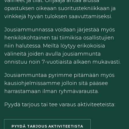
välineet ja tilat. Ohjaaja antaa alussa
opastuksen oikeaan suoritustekniikkaan ja
vinkkejä hyvän tuloksen saavuttamiseksi.
Jousiammunnassa voidaan järjestää myös
henkilökohtainen tai tiimikisa osallistujien
niin halutessa. Meiltä löytyy erikokoisia
välineitä joiden avulla jousiammunta
onnistuu noin 7-vuotiaista alkaen mukavasti.
Jousiammuntaa pyrimme pitämään myös
kausiohjelmissamme jolloin sitä pääsee
harrastamaan ilman ryhmävarausta.
Pyydä tarjous tai tee varaus aktiviteeteista:
PYYDÄ TARJOUS AKTIVITEETISTA