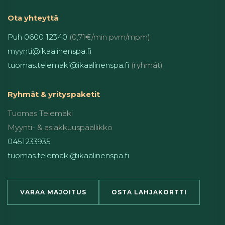
Ota yhteyttä
Puh 0600 12340
(0,71€/min pvm/mpm)
myynti@ikaalinenspa.fi
tuomas.telemaki@ikaalinenspa.fi
(ryhmät)
Ryhmät & yrityspaketit
Tuomas Telemäki
Myynti- & asiakkuuspäällikkö
0451233935
tuomas.telemaki@ikaalinenspa.fi
VARAA MAJOITUS
OSTA LAHJAKORTTI