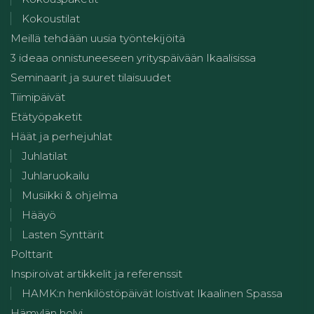
Kokoustilat
Meillä tehdään uusia työntekijöitä
3 ideaa onnistuneeseen yrityspäivään Ikaalisissa
Seminaarit ja suuret tilaisuudet
Tiimipäivät
Etätyöpaketit
Häät ja perhejuhlat
Juhlatilat
Juhlaruokailu
Musiikki & ohjelma
Hääyö
Lasten Synttärit
Polttarit
Inspiroivat artikkelit ja referenssit
HAMK:n henkilöstöpäivät loistivat Ikaalinen Spassa
Hämylän holvi