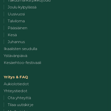
Takuumärkä pikkujoulu
Joulu kylpylässä
Uusivuosi
Talviloma
Pääsiäinen
Kesä
Juhannus
Ikaalisten seudulla
Ystävänpäivä
Kesäehtoo-festivaali
Yritys & FAQ
Aukiolotiedot
Yhteystiedot
Ota yhteyttä
Tilaa uutiskirje