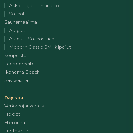
Aukioloajat ja hinnasto
Saunat
Saunamaailma
Aufguss
Aufguss-Saunarituaalit
Modern Classic SM -kilpailut
Vesipuisto
Lapsiperheille
Ikanema Beach
Savusauna
Day spa
Verkkoajanvaraus
Hoidot
Hieronnat
Tuotesarjat