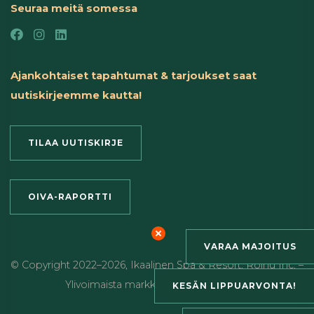
Seuraa meitä somessa
Ajankohtaiset tapahtumat & tarjoukset saat
uutiskirjeemme kautta!
TILAA UUTISKIRJE
OIVA-RAPORTTI
VARAA MAJOITUS
© Copyright
2022
–2026
,
Ikaalinen Spa & Resort
,
Roihu Inc. –
Ylivoimaista markkinointia ja viestintää
KESÄN LIPPUARVONTA!