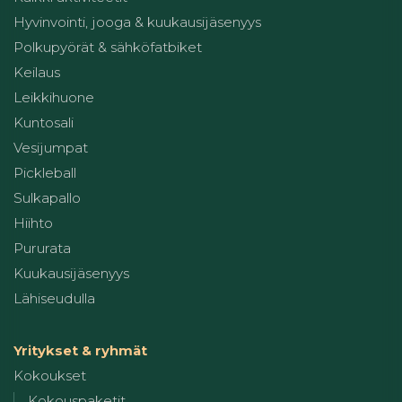
Hyvinvointi, jooga & kuukausijäsenyys
Polkupyörät & sähköfatbiket
Keilaus
Leikkihuone
Kuntosali
Vesijumpat
Pickleball
Sulkapallo
Hiihto
Pururata
Kuukausijäsenyys
Lähiseudulla
Yritykset & ryhmät
Kokoukset
Kokouspaketit