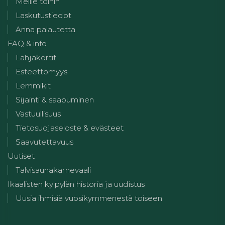
Meille töihin
Laskutustiedot
Anna palautetta
FAQ & info
Lahjakortit
Esteettömyys
Lemmikit
Sijainti & saapuminen
Vastuullisuus
Tietosuojaseloste & evästeet
Saavutettavuus
Uutiset
Talvisaunakarnevaali
Ikaalisten kylpylän historia ja uudistus
Uusia ihmisiä vuosikymmenestä toiseen