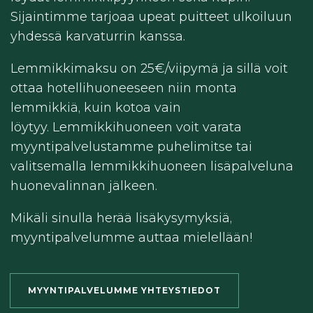
Sijaintimme tarjoaa upeat puitteet ulkoiluun
yhdessä karvaturrin kanssa.
Lemmikkimaksu on 25€/viipymä ja sillä voit
ottaa hotellihuoneeseen niin monta
lemmikkiä, kuin kotoa vain
löytyy. Lemmikkihuoneen voit varata
myyntipalvelustamme puhelimitse tai
valitsemalla lemmikkihuoneen lisäpalveluna
huonevalinnan jälkeen.
Mikäli sinulla herää lisäkysymyksiä,
myyntipalvelumme auttaa mielellään!
MYYNTIPALVELUMME YHTEYSTIEDOT