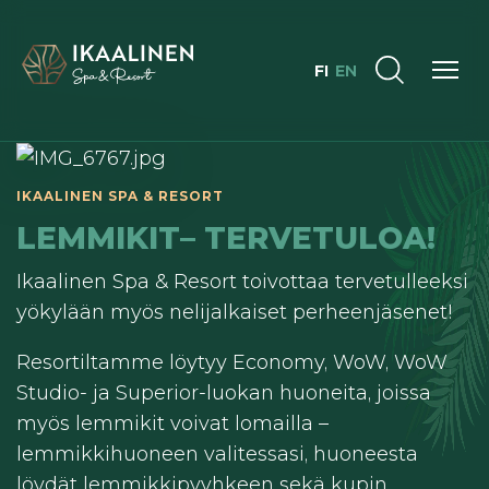
FI
EN
IKAALINEN SPA & RESORT
LEMMIKIT– TERVETULOA!
Ikaalinen Spa & Resort toivottaa tervetulleeksi
yökylään myös nelijalkaiset perheenjäsenet!
Resortiltamme löytyy Economy, WoW, WoW
Studio- ja Superior-luokan huoneita, joissa
myös lemmikit voivat lomailla –
lemmikkihuoneen valitessasi, huoneesta
löydät lemmikkipyyhkeen sekä kupin.