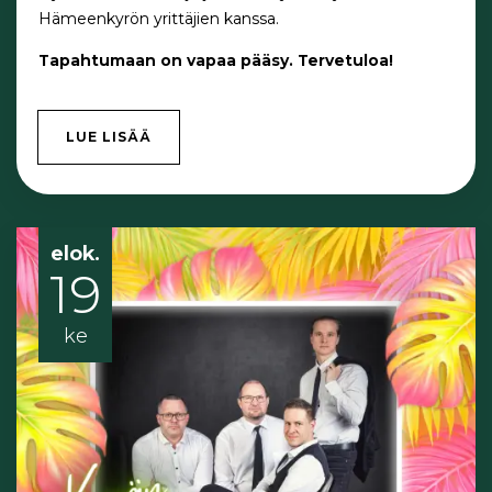
Hämeenkyrön yrittäjien kanssa.
Tapahtumaan on vapaa pääsy. Tervetuloa!
LUE LISÄÄ
elok.
19
ke