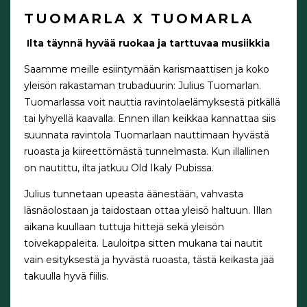
TUOMARLA X TUOMARLA
Ilta täynnä hyvää ruokaa ja tarttuvaa musiikkia
Saamme meille esiintymään karismaattisen ja koko
yleisön rakastaman trubaduurin: Julius Tuomarlan.
Tuomarlassa voit nauttia ravintolaelämyksestä pitkällä
tai lyhyellä kaavalla. Ennen illan keikkaa kannattaa siis
suunnata ravintola Tuomarlaan nauttimaan hyvästä
ruoasta ja kiireettömästä tunnelmasta. Kun illallinen
on nautittu, ilta jatkuu Old Ikaly Pubissa.
Julius tunnetaan upeasta äänestään, vahvasta
läsnäolostaan ja taidostaan ottaa yleisö haltuun. Illan
aikana kuullaan tuttuja hittejä sekä yleisön
toivekappaleita. Lauloitpa sitten mukana tai nautit
vain esityksestä ja hyvästä ruoasta, tästä keikasta jää
takuulla hyvä fiilis.