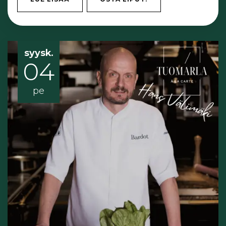
syysk.
04
pe