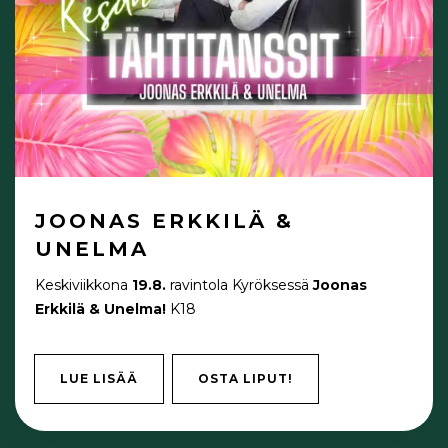
JOONAS ERKKILÄ &
UNELMA
Keskiviikkona
19.8.
ravintola Kyröksessä
Joonas
Erkkilä & Unelma!
K18
LUE LISÄÄ
OSTA LIPUT!