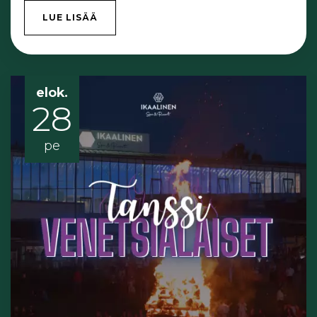
LUE LISÄÄ
elok.
28
pe