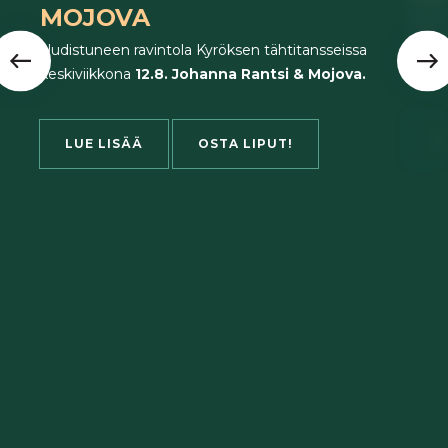
MOJOVA
Ikaal
Juha 
Uudistuneen ravintola Kyröksen tähtitansseissa
keskiviikkona
12.8. Johanna Rantsi & Mojova.
L
LUE LISÄÄ
OSTA LIPUT!