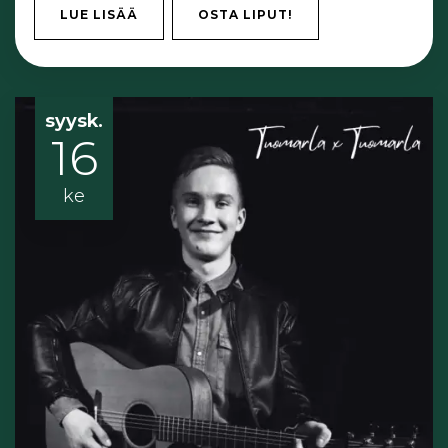
LUE LISÄÄ
OSTA LIPUT!
syysk.
16
ke