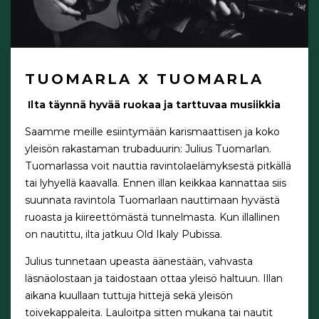
TUOMARLA X TUOMARLA
Ilta täynnä hyvää ruokaa ja tarttuvaa musiikkia
Saamme meille esiintymään karismaattisen ja koko
yleisön rakastaman trubaduurin: Julius Tuomarlan.
Tuomarlassa voit nauttia ravintolaelämyksestä pitkällä
tai lyhyellä kaavalla. Ennen illan keikkaa kannattaa siis
suunnata ravintola Tuomarlaan nauttimaan hyvästä
ruoasta ja kiireettömästä tunnelmasta. Kun illallinen
on nautittu, ilta jatkuu Old Ikaly Pubissa.
Julius tunnetaan upeasta äänestään, vahvasta
läsnäolostaan ja taidostaan ottaa yleisö haltuun. Illan
aikana kuullaan tuttuja hittejä sekä yleisön
toivekappaleita. Lauloitpa sitten mukana tai nautit