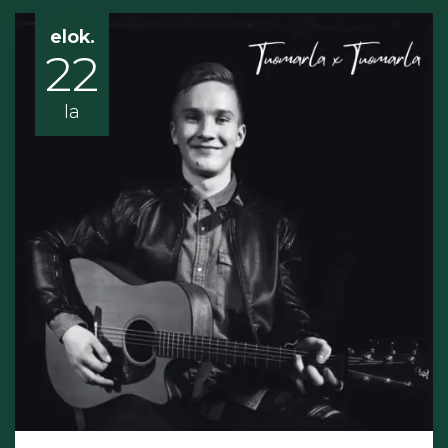
elok.
22
la