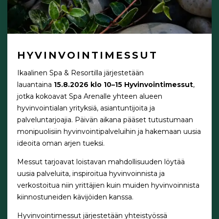
HYVINVOINTIMESSUT
Ikaalinen Spa & Resortilla järjestetään
lauantaina
15.8.2026 klo 10–15
Hyvinvointimessut
,
jotka kokoavat Spa Arenalle yhteen alueen
hyvinvointialan yrityksiä, asiantuntijoita ja
palveluntarjoajia. Päivän aikana pääset tutustumaan
monipuolisiin hyvinvointipalveluihin ja hakemaan uusia
ideoita oman arjen tueksi.
Messut tarjoavat loistavan mahdollisuuden löytää
uusia palveluita, inspiroitua hyvinvoinnista ja
verkostoitua niin yrittäjien kuin muiden hyvinvoinnista
kiinnostuneiden kävijöiden kanssa.
Hyvinvointimessut järjestetään yhteistyössä