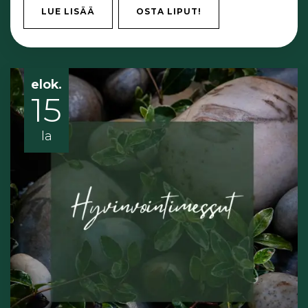
LUE LISÄÄ
OSTA LIPUT!
elok.
15
la