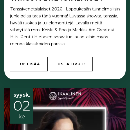
Tanssivenetsialaiset 2026 - Loppukesän tunnelmallisin
juhla palaa taas tänä vuonna! Luvassa showta, tanssia,
hyvää ruokaa ja tulielementtejä. Lavalla meitä
viihdyttää mm. Keiski & Eno ja Markku Aro Greatest
Hits. Pentti Hietasen show tuo lauantaihin myös
menoa klassikoiden parissa.
LUE LISÄÄ
OSTA LIPUT!
syysk.
02
ke