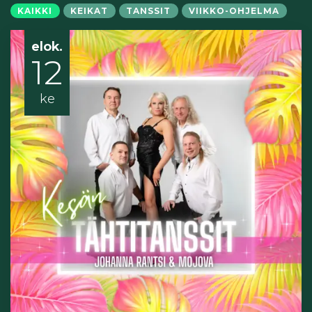
KAIKKI
KEIKAT
TANSSIT
VIIKKO-OHJELMA
elok.
12
ke