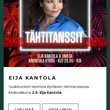
EIJA KANTOLA
Uudistuneen ravintola Kyröksen tähtitansseissa
keskiviikkona
2.9. Eija Kantola.
LUE LISÄÄ
OSTA LIPUT!