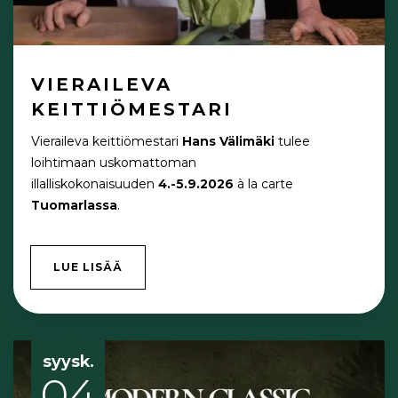
VIERAILEVA
KEITTIÖMESTARI
Vieraileva keittiömestari
Hans Välimäki
tulee
loihtimaan uskomattoman
illalliskokonaisuuden
4.-5.9.2026
à la carte
Tuomarlassa
.
LUE LISÄÄ
syysk.
04