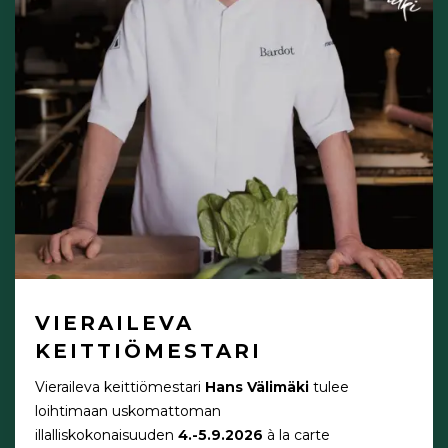
VIERAILEVA
KEITTIÖMESTARI
Vieraileva keittiömestari
Hans Välimäki
tulee
loihtimaan uskomattoman
illalliskokonaisuuden
4.-5.9.2026
à la carte