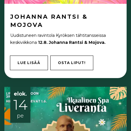
JOHANNA RANTSI &
MOJOVA
Uudistuneen ravintola Kyröksen tähtitansseissa
keskiviikkona
12.8. Johanna Rantsi & Mojova.
LUE LISÄÄ
OSTA LIPUT!
elok.
14
pe