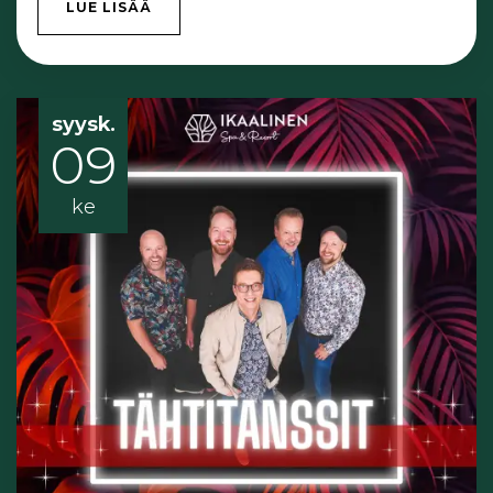
LUE LISÄÄ
syysk.
09
ke