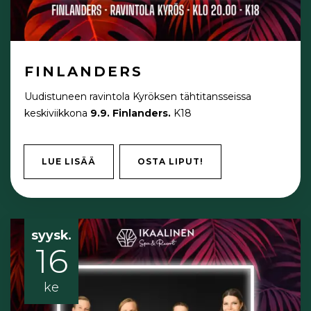
FINLANDERS
Uudistuneen ravintola Kyröksen tähtitansseissa
keskiviikkona
9.9. Finlanders.
K18
LUE LISÄÄ
OSTA LIPUT!
syysk.
16
ke