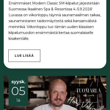
Ensimmäiset Modern Classic SM-kilpailut järjestetään
Suomessa Ikaalinen Spa & Resortissa 4.-5.9.2026!
Luvassa on viikonloppu täynnä saunamaailman taikaa,
saunamestarien taidonnäytteitä sekä kansainvälistä
meininkiä. Viikonloppu tuo tämän uuden klassisen
kilpailumuodon ensimmäistä kertaa suomalaiselle
kisakentälle.
LUE LISÄÄ
syysk.
05
la