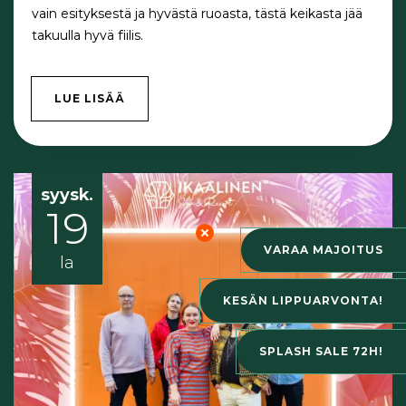
vain esityksestä ja hyvästä ruoasta, tästä keikasta jää
takuulla hyvä fiilis.
LUE LISÄÄ
syysk.
19
VARAA MAJOITUS
la
KESÄN LIPPUARVONTA!
SPLASH SALE 72H!