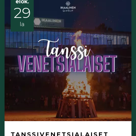
elok.
29
la
TANSSIVENETSIALAISET