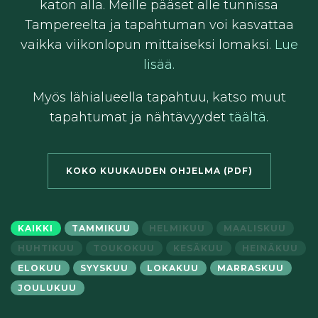
katon alla. Meille pääset alle tunnissa
Tampereelta ja tapahtuman voi kasvattaa
vaikka viikonlopun mittaiseksi lomaksi.
Lue
lisää.
Myös lähialueella tapahtuu, katso muut
tapahtumat ja nähtävyydet
täältä
.
KOKO KUUKAUDEN OHJELMA (PDF)
KAIKKI
TAMMIKUU
HELMIKUU
MAALISKUU
HUHTIKUU
TOUKOKUU
KESÄKUU
HEINÄKUU
ELOKUU
SYYSKUU
LOKAKUU
MARRASKUU
JOULUKUU