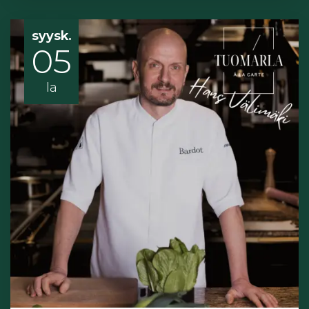
syysk.
05
la