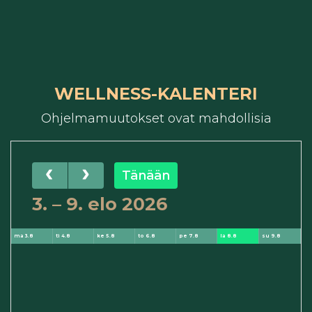
WELLNESS-KALENTERI
Ohjelmamuutokset ovat mahdollisia
Tänään
3. – 9. elo 2026
ma 3.8
ti 4.8
ke 5.8
to 6.8
pe 7.8
la 8.8
su 9.8