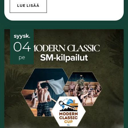
LUE LISÄÄ
syysk.
04
pe