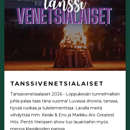
TANSSIVENETSIALAISET
Tanssivenetsialaiset 2026 - Loppukesän tunnelmallisin
juhla palaa taas tänä vuonna! Luvassa showta, tanssia,
hyvää ruokaa ja tulielementtejä. Lavalla meitä
viihdyttää mm. Keiski & Eno ja Markku Aro Greatest
Hits. Pentti Hietasen show tuo lauantaihin myös
menoa klassikoiden parissa.