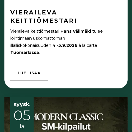
VIERAILEVA
KEITTIÖMESTARI
Vieraileva keittiömestari
Hans Välimäki
tulee
loihtimaan uskomattoman
illalliskokonaisuuden
4.-5.9.2026
à la carte
Tuomarlassa
.
LUE LISÄÄ
syysk.
05
la