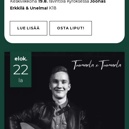
Keskiviikkona
19.8.
ravintola Kyröksessä
Joonas
Erkkilä & Unelma!
K18
LUE LISÄÄ
OSTA LIPUT!
elok.
22
la