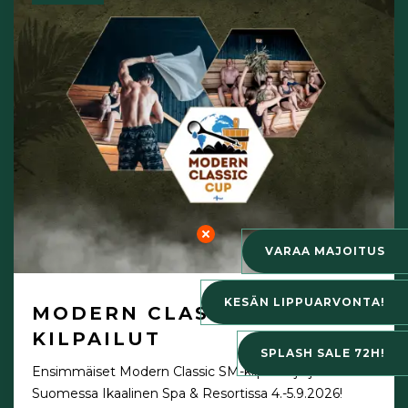
VARAA MAJOITUS
KESÄN LIPPUARVONTA!
MODERN CLASSIC SM -
KILPAILUT
SPLASH SALE 72H!
Ensimmäiset Modern Classic SM-kilpailut järjestetään
Suomessa Ikaalinen Spa & Resortissa 4.-5.9.2026!