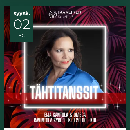
syysk.
02
ke