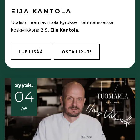
EIJA KANTOLA
Uudistuneen ravintola Kyröksen tähtitansseissa
keskiviikkona
2.9. Eija Kantola.
LUE LISÄÄ
OSTA LIPUT!
syysk.
04
pe