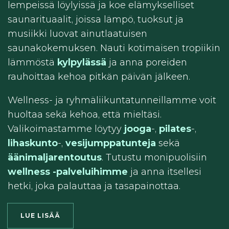
lempeissä löylyissä ja koe elämykselliset
saunarituaalit, joissa lämpö, tuoksut ja
musiikki luovat ainutlaatuisen
saunakokemuksen. Nauti kotimaisen tropiikin
lämmöstä
kylpylässä
ja anna poreiden
rauhoittaa kehoa pitkän päivän jälkeen.
Wellness- ja ryhmäliikuntatunneillamme voit
huoltaa sekä kehoa, että mieltäsi.
Valikoimastamme löytyy
jooga
-,
pilates
-,
lihaskunto
-,
vesijumppatunteja
sekä
äänimaljarentoutus
. Tutustu monipuolisiin
wellness -palveluihimme
ja anna itsellesi
hetki, joka palauttaa ja tasapainottaa.
LUE LISÄÄ