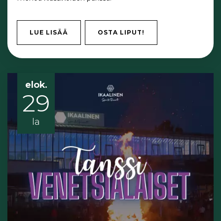
LUE LISÄÄ
OSTA LIPUT!
elok.
29
la