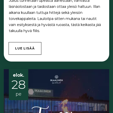
Julius tunnetaan upeasta äänestään, vahvasta
läsnäolostaan ja taidostaan ottaa yleisö haltuun. Illan
aikana kuullaan tuttuja hittejä sekä yleisön
toivekappaleita. Lauloitpa sitten mukana tai nautit
vain esityksestä ja hyvästä ruoasta, tästä keikasta jää
takuulla hyvä fiilis.
LUE LISÄÄ
elok.
28
pe