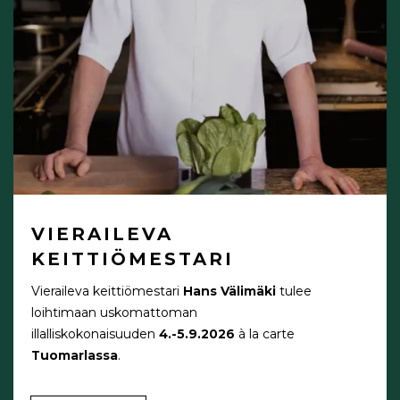
VIERAILEVA
KEITTIÖMESTARI
Vieraileva keittiömestari
Hans Välimäki
tulee
loihtimaan uskomattoman
illalliskokonaisuuden
4.-5.9.2026
à la carte
Tuomarlassa
.